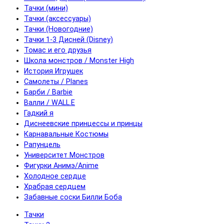
Тачки (мини)
Тачки (аксессуары)
Тачки (Новогодние)
Тачки 1-3 Дисней (Disney)
Томас и его друзья
Школа монстров / Monster High
История Игрушек
Самолеты / Planes
Барби / Barbie
Валли / WALL.E
Гадкий я
Диснеевские принцессы и принцы
Карнавальные Костюмы
Рапунцель
Университет Монстров
Фигурки Анимэ/Anime
Холодное сердце
Храбрая сердцем
Забавные соски Билли Боба
Тачки