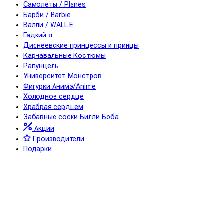
Самолеты / Planes
Барби / Barbie
Валли / WALL.E
Гадкий я
Диснеевские принцессы и принцы
Карнавальные Костюмы
Рапунцель
Университет Монстров
Фигурки Анимэ/Anime
Холодное сердце
Храбрая сердцем
Забавные соски Билли Боба
Акции
Производители
Подарки