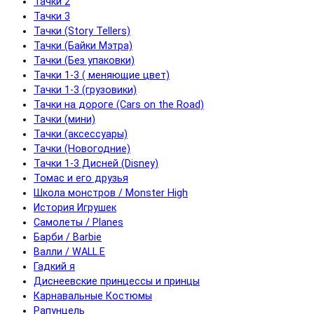
Тачки 2
Тачки 3
Тачки (Story Tellers)
Тачки (Байки Мэтра)
Тачки (Без упаковки)
Тачки 1-3 ( меняющие цвет)
Тачки 1-3 (грузовики)
Тачки на дороге (Cars on the Road)
Тачки (мини)
Тачки (аксессуары)
Тачки (Новогодние)
Тачки 1-3 Дисней (Disney)
Томас и его друзья
Школа монстров / Monster High
История Игрушек
Самолеты / Planes
Барби / Barbie
Валли / WALL.E
Гадкий я
Диснеевские принцессы и принцы
Карнавальные Костюмы
Рапунцель