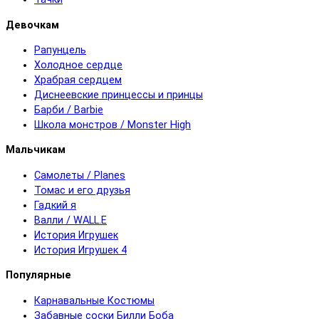
Девочкам
Рапунцель
Холодное сердце
Храбрая сердцем
Диснеевские принцессы и принцы
Барби / Barbie
Школа монстров / Monster High
Мальчикам
Самолеты / Planes
Томас и его друзья
Гадкий я
Валли / WALL.E
История Игрушек
История Игрушек 4
Популярные
Карнавальные Костюмы
Забавные соски Билли Боба