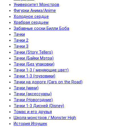
Университет Монстров
Фигурки Анимэ/Anime
Холодное сердце
Храбрая сердцем
Забавные соски Билли Боба
Тачки
Тачки 2
Тачки 3
Тачки (Story Tellers)
Тачки (Байки Мэтра)
Тачки (Без упаковки)
Тачки 1-3 ( меняющие цвет)
Тачки 1-3 (грузовики)
Тачки на дороге (Cars on the Road)
Тачки (мини)
Тачки (аксессуары)
Тачки (Новогодние)
Тачки 1-3 Дисней (Disney)
Томас и его друзья
Школа монстров / Monster High
История Игрушек