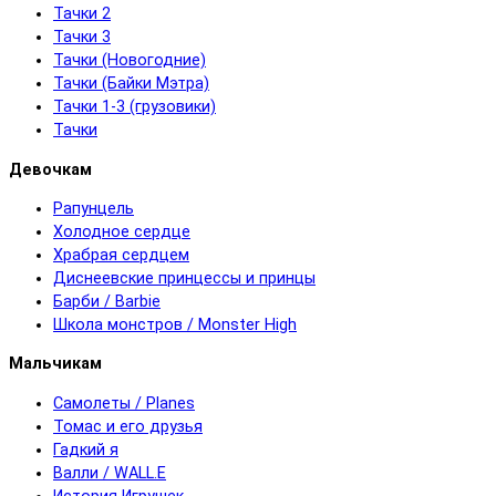
Тачки 2
Тачки 3
Тачки (Новогодние)
Тачки (Байки Мэтра)
Тачки 1-3 (грузовики)
Тачки
Девочкам
Рапунцель
Холодное сердце
Храбрая сердцем
Диснеевские принцессы и принцы
Барби / Barbie
Школа монстров / Monster High
Мальчикам
Самолеты / Planes
Томас и его друзья
Гадкий я
Валли / WALL.E