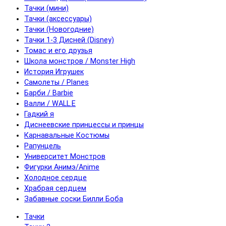
Тачки (мини)
Тачки (аксессуары)
Тачки (Новогодние)
Тачки 1-3 Дисней (Disney)
Томас и его друзья
Школа монстров / Monster High
История Игрушек
Самолеты / Planes
Барби / Barbie
Валли / WALL.E
Гадкий я
Диснеевские принцессы и принцы
Карнавальные Костюмы
Рапунцель
Университет Монстров
Фигурки Анимэ/Anime
Холодное сердце
Храбрая сердцем
Забавные соски Билли Боба
Тачки