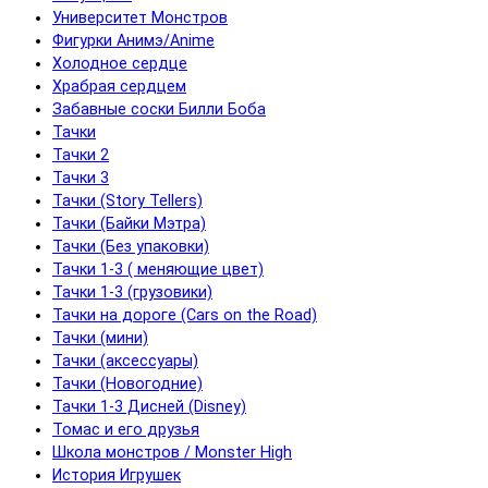
Университет Монстров
Фигурки Анимэ/Anime
Холодное сердце
Храбрая сердцем
Забавные соски Билли Боба
Тачки
Тачки 2
Тачки 3
Тачки (Story Tellers)
Тачки (Байки Мэтра)
Тачки (Без упаковки)
Тачки 1-3 ( меняющие цвет)
Тачки 1-3 (грузовики)
Тачки на дороге (Cars on the Road)
Тачки (мини)
Тачки (аксессуары)
Тачки (Новогодние)
Тачки 1-3 Дисней (Disney)
Томас и его друзья
Школа монстров / Monster High
История Игрушек