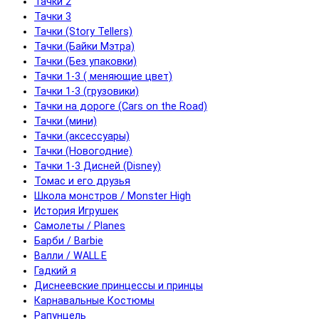
Тачки 2
Тачки 3
Тачки (Story Tellers)
Тачки (Байки Мэтра)
Тачки (Без упаковки)
Тачки 1-3 ( меняющие цвет)
Тачки 1-3 (грузовики)
Тачки на дороге (Cars on the Road)
Тачки (мини)
Тачки (аксессуары)
Тачки (Новогодние)
Тачки 1-3 Дисней (Disney)
Томас и его друзья
Школа монстров / Monster High
История Игрушек
Самолеты / Planes
Барби / Barbie
Валли / WALL.E
Гадкий я
Диснеевские принцессы и принцы
Карнавальные Костюмы
Рапунцель