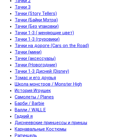
Тачки 2
Тачки 3
Тачки (Story Tellers)
Тачки (Байки Мэтра)
Тачки (Без упаковки)
Тачки 1-3 ( меняющие цвет)
Тачки 1-3 (грузовики)
Тачки на дороге (Cars on the Road)
Тачки (мини)
Тачки (аксессуары)
Тачки (Новогодние)
Тачки 1-3 Дисней (Disney)
Томас и его друзья
Школа монстров / Monster High
История Игрушек
Самолеты / Planes
Барби / Barbie
Валли / WALL.E
Гадкий я
Диснеевские принцессы и принцы
Карнавальные Костюмы
Рапунцель