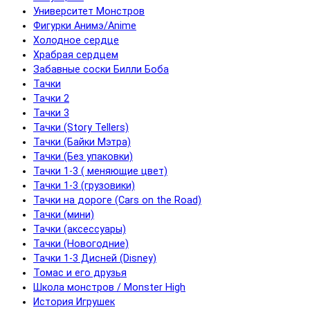
Университет Монстров
Фигурки Анимэ/Anime
Холодное сердце
Храбрая сердцем
Забавные соски Билли Боба
Тачки
Тачки 2
Тачки 3
Тачки (Story Tellers)
Тачки (Байки Мэтра)
Тачки (Без упаковки)
Тачки 1-3 ( меняющие цвет)
Тачки 1-3 (грузовики)
Тачки на дороге (Cars on the Road)
Тачки (мини)
Тачки (аксессуары)
Тачки (Новогодние)
Тачки 1-3 Дисней (Disney)
Томас и его друзья
Школа монстров / Monster High
История Игрушек