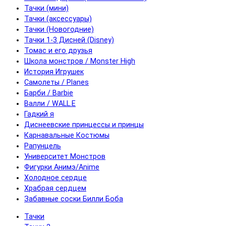
Тачки (мини)
Тачки (аксессуары)
Тачки (Новогодние)
Тачки 1-3 Дисней (Disney)
Томас и его друзья
Школа монстров / Monster High
История Игрушек
Самолеты / Planes
Барби / Barbie
Валли / WALL.E
Гадкий я
Диснеевские принцессы и принцы
Карнавальные Костюмы
Рапунцель
Университет Монстров
Фигурки Анимэ/Anime
Холодное сердце
Храбрая сердцем
Забавные соски Билли Боба
Тачки