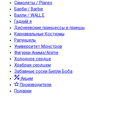
Самолеты / Planes
Барби / Barbie
Валли / WALL.E
Гадкий я
Диснеевские принцессы и принцы
Карнавальные Костюмы
Рапунцель
Университет Монстров
Фигурки Анимэ/Anime
Холодное сердце
Храбрая сердцем
Забавные соски Билли Боба
Акции
Производители
Подарки