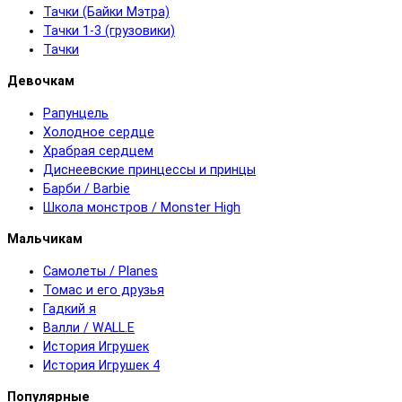
Тачки (Байки Мэтра)
Тачки 1-3 (грузовики)
Тачки
Девочкам
Рапунцель
Холодное сердце
Храбрая сердцем
Диснеевские принцессы и принцы
Барби / Barbie
Школа монстров / Monster High
Мальчикам
Самолеты / Planes
Томас и его друзья
Гадкий я
Валли / WALL.E
История Игрушек
История Игрушек 4
Популярные