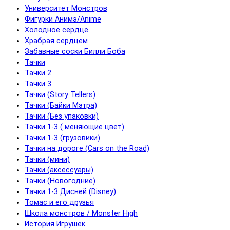
Университет Монстров
Фигурки Анимэ/Anime
Холодное сердце
Храбрая сердцем
Забавные соски Билли Боба
Тачки
Тачки 2
Тачки 3
Тачки (Story Tellers)
Тачки (Байки Мэтра)
Тачки (Без упаковки)
Тачки 1-3 ( меняющие цвет)
Тачки 1-3 (грузовики)
Тачки на дороге (Cars on the Road)
Тачки (мини)
Тачки (аксессуары)
Тачки (Новогодние)
Тачки 1-3 Дисней (Disney)
Томас и его друзья
Школа монстров / Monster High
История Игрушек