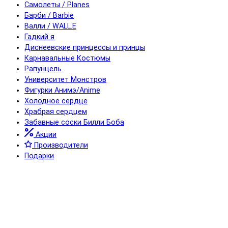
Самолеты / Planes
Барби / Barbie
Валли / WALL.E
Гадкий я
Диснеевские принцессы и принцы
Карнавальные Костюмы
Рапунцель
Университет Монстров
Фигурки Анимэ/Anime
Холодное сердце
Храбрая сердцем
Забавные соски Билли Боба
Акции
Производители
Подарки