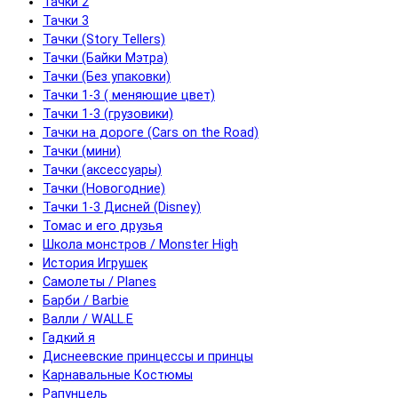
Тачки 2
Тачки 3
Тачки (Story Tellers)
Тачки (Байки Мэтра)
Тачки (Без упаковки)
Тачки 1-3 ( меняющие цвет)
Тачки 1-3 (грузовики)
Тачки на дороге (Cars on the Road)
Тачки (мини)
Тачки (аксессуары)
Тачки (Новогодние)
Тачки 1-3 Дисней (Disney)
Томас и его друзья
Школа монстров / Monster High
История Игрушек
Самолеты / Planes
Барби / Barbie
Валли / WALL.E
Гадкий я
Диснеевские принцессы и принцы
Карнавальные Костюмы
Рапунцель