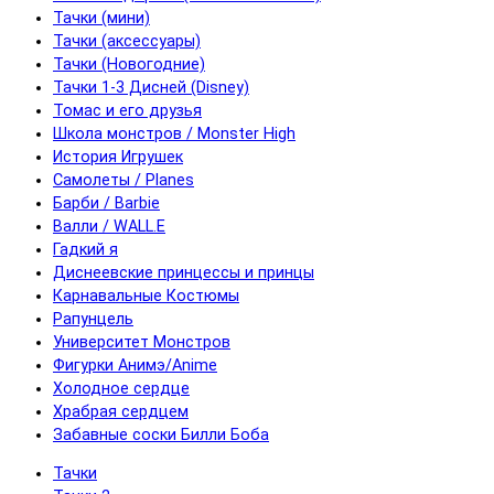
Тачки (мини)
Тачки (аксессуары)
Тачки (Новогодние)
Тачки 1-3 Дисней (Disney)
Томас и его друзья
Школа монстров / Monster High
История Игрушек
Самолеты / Planes
Барби / Barbie
Валли / WALL.E
Гадкий я
Диснеевские принцессы и принцы
Карнавальные Костюмы
Рапунцель
Университет Монстров
Фигурки Анимэ/Anime
Холодное сердце
Храбрая сердцем
Забавные соски Билли Боба
Тачки