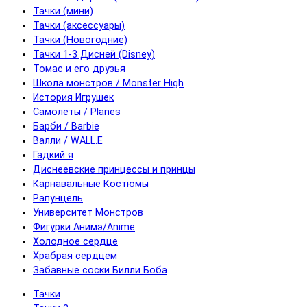
Тачки (мини)
Тачки (аксессуары)
Тачки (Новогодние)
Тачки 1-3 Дисней (Disney)
Томас и его друзья
Школа монстров / Monster High
История Игрушек
Самолеты / Planes
Барби / Barbie
Валли / WALL.E
Гадкий я
Диснеевские принцессы и принцы
Карнавальные Костюмы
Рапунцель
Университет Монстров
Фигурки Анимэ/Anime
Холодное сердце
Храбрая сердцем
Забавные соски Билли Боба
Тачки