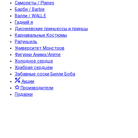
Самолеты / Planes
Барби / Barbie
Валли / WALL.E
Гадкий я
Диснеевские принцессы и принцы
Карнавальные Костюмы
Рапунцель
Университет Монстров
Фигурки Анимэ/Anime
Холодное сердце
Храбрая сердцем
Забавные соски Билли Боба
Акции
Производители
Подарки