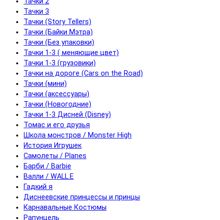
Тачки 2
Тачки 3
Тачки (Story Tellers)
Тачки (Байки Мэтра)
Тачки (Без упаковки)
Тачки 1-3 ( меняющие цвет)
Тачки 1-3 (грузовики)
Тачки на дороге (Cars on the Road)
Тачки (мини)
Тачки (аксессуары)
Тачки (Новогодние)
Тачки 1-3 Дисней (Disney)
Томас и его друзья
Школа монстров / Monster High
История Игрушек
Самолеты / Planes
Барби / Barbie
Валли / WALL.E
Гадкий я
Диснеевские принцессы и принцы
Карнавальные Костюмы
Рапунцель