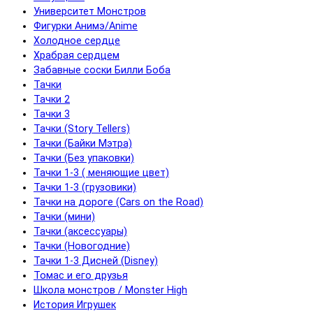
Университет Монстров
Фигурки Анимэ/Anime
Холодное сердце
Храбрая сердцем
Забавные соски Билли Боба
Тачки
Тачки 2
Тачки 3
Тачки (Story Tellers)
Тачки (Байки Мэтра)
Тачки (Без упаковки)
Тачки 1-3 ( меняющие цвет)
Тачки 1-3 (грузовики)
Тачки на дороге (Cars on the Road)
Тачки (мини)
Тачки (аксессуары)
Тачки (Новогодние)
Тачки 1-3 Дисней (Disney)
Томас и его друзья
Школа монстров / Monster High
История Игрушек