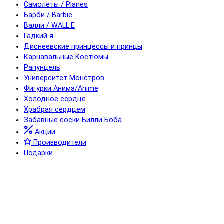
Самолеты / Planes
Барби / Barbie
Валли / WALL.E
Гадкий я
Диснеевские принцессы и принцы
Карнавальные Костюмы
Рапунцель
Университет Монстров
Фигурки Анимэ/Anime
Холодное сердце
Храбрая сердцем
Забавные соски Билли Боба
Акции
Производители
Подарки