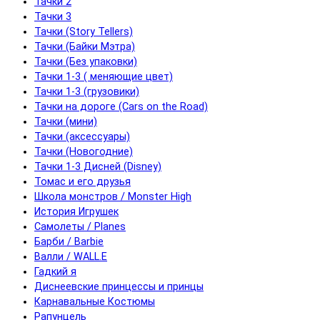
Тачки 2
Тачки 3
Тачки (Story Tellers)
Тачки (Байки Мэтра)
Тачки (Без упаковки)
Тачки 1-3 ( меняющие цвет)
Тачки 1-3 (грузовики)
Тачки на дороге (Cars on the Road)
Тачки (мини)
Тачки (аксессуары)
Тачки (Новогодние)
Тачки 1-3 Дисней (Disney)
Томас и его друзья
Школа монстров / Monster High
История Игрушек
Самолеты / Planes
Барби / Barbie
Валли / WALL.E
Гадкий я
Диснеевские принцессы и принцы
Карнавальные Костюмы
Рапунцель