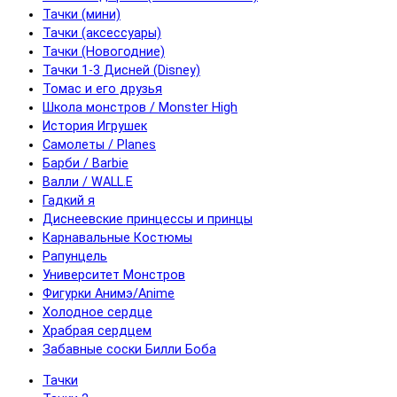
Тачки (мини)
Тачки (аксессуары)
Тачки (Новогодние)
Тачки 1-3 Дисней (Disney)
Томас и его друзья
Школа монстров / Monster High
История Игрушек
Самолеты / Planes
Барби / Barbie
Валли / WALL.E
Гадкий я
Диснеевские принцессы и принцы
Карнавальные Костюмы
Рапунцель
Университет Монстров
Фигурки Анимэ/Anime
Холодное сердце
Храбрая сердцем
Забавные соски Билли Боба
Тачки