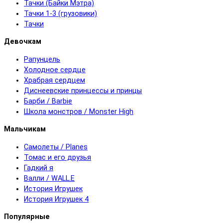
Тачки (Байки Мэтра)
Тачки 1-3 (грузовики)
Тачки
Девочкам
Рапунцель
Холодное сердце
Храбрая сердцем
Диснеевские принцессы и принцы
Барби / Barbie
Школа монстров / Monster High
Мальчикам
Самолеты / Planes
Томас и его друзья
Гадкий я
Валли / WALL.E
История Игрушек
История Игрушек 4
Популярные