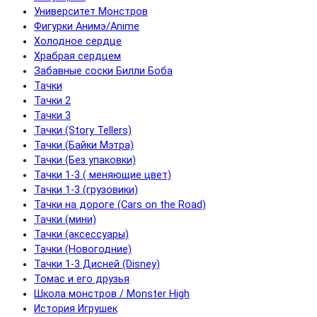
Университет Монстров
Фигурки Анимэ/Anime
Холодное сердце
Храбрая сердцем
Забавные соски Билли Боба
Тачки
Тачки 2
Тачки 3
Тачки (Story Tellers)
Тачки (Байки Мэтра)
Тачки (Без упаковки)
Тачки 1-3 ( меняющие цвет)
Тачки 1-3 (грузовики)
Тачки на дороге (Cars on the Road)
Тачки (мини)
Тачки (аксессуары)
Тачки (Новогодние)
Тачки 1-3 Дисней (Disney)
Томас и его друзья
Школа монстров / Monster High
История Игрушек