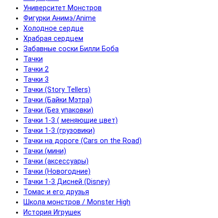
Университет Монстров
Фигурки Анимэ/Anime
Холодное сердце
Храбрая сердцем
Забавные соски Билли Боба
Тачки
Тачки 2
Тачки 3
Тачки (Story Tellers)
Тачки (Байки Мэтра)
Тачки (Без упаковки)
Тачки 1-3 ( меняющие цвет)
Тачки 1-3 (грузовики)
Тачки на дороге (Cars on the Road)
Тачки (мини)
Тачки (аксессуары)
Тачки (Новогодние)
Тачки 1-3 Дисней (Disney)
Томас и его друзья
Школа монстров / Monster High
История Игрушек