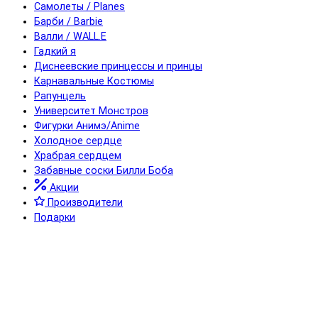
Самолеты / Planes
Барби / Barbie
Валли / WALL.E
Гадкий я
Диснеевские принцессы и принцы
Карнавальные Костюмы
Рапунцель
Университет Монстров
Фигурки Анимэ/Anime
Холодное сердце
Храбрая сердцем
Забавные соски Билли Боба
Акции
Производители
Подарки