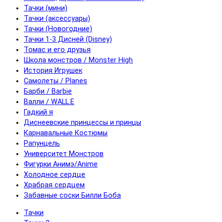
Тачки (мини)
Тачки (аксессуары)
Тачки (Новогодние)
Тачки 1-3 Дисней (Disney)
Томас и его друзья
Школа монстров / Monster High
История Игрушек
Самолеты / Planes
Барби / Barbie
Валли / WALL.E
Гадкий я
Диснеевские принцессы и принцы
Карнавальные Костюмы
Рапунцель
Университет Монстров
Фигурки Анимэ/Anime
Холодное сердце
Храбрая сердцем
Забавные соски Билли Боба
Тачки