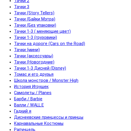
Тачки 2
Тачки 3
Тачки (Story Tellers)
Тачки (Байки Мэтра)
Тачки (Без упаковки)
Тачки 1-3 ( меняющие цвет)
Тачки 1-3 (грузовики)
Тачки на дороге (Cars on the Road)
Тачки (мини)
Тачки (аксессуары)
Тачки (Новогодние)
Тачки 1-3 Дисней (Disney)
Томас и его друзья
Школа монстров / Monster High
История Игрушек
Самолеты / Planes
Барби / Barbie
Валли / WALL.E
Гадкий я
Диснеевские принцессы и принцы
Карнавальные Костюмы
Рапунцель