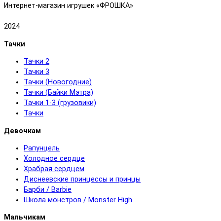
Интернет-магазин игрушек «ФРОШКА»
2024
Тачки
Тачки 2
Тачки 3
Тачки (Новогодние)
Тачки (Байки Мэтра)
Тачки 1-3 (грузовики)
Тачки
Девочкам
Рапунцель
Холодное сердце
Храбрая сердцем
Диснеевские принцессы и принцы
Барби / Barbie
Школа монстров / Monster High
Мальчикам